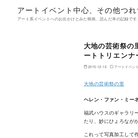
コ
アートイベント中心、その他つれ
ン
アート系イベントへのお出かけとみた映画、読んだ本の記録です
テ
ン
ツ
大地の芸術祭の里 
へ
移
ートトリエンナー
動
2015-12-15
アートイベン
大地の芸術祭の里
ヘレン・ファン・ミーネ「P
福武ハウスのギャラリ
たり、妙にひょろなが
これって写真加工して