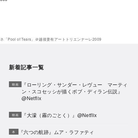
Pool of Tears」＠越後妻有アートトリエンナーレ2009
新着記事一覧
『ローリング・サンダー・レヴュー マーティ
映画
ン・スコセッシが描くボブ・ディラン伝説』
@Netflix
『大濛（霧のごとく）』@Netflix
映画
『六つの航跡』ムア・ラファティ
本