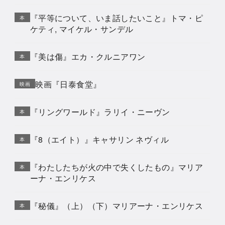
『平等について、いま話したいこと』トマ・ピ
本
ケティ, マイケル・サンデル
『美は傷』エカ・クルニアワン
本
映画『日泰食堂』
映画
『リングワールド』ラリイ・ニーヴン
本
『8（エイト）』キャサリン ネヴィル
本
『わたしたちが火の中で失くしたもの』マリア
本
ーナ・エンリケス
『秘儀』（上）（下）マリアーナ・エンリケス
本