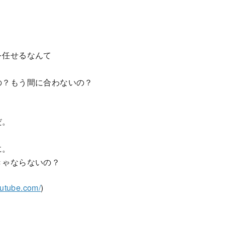
を任せるなんて
の？もう間に合わないの？
だ。
に。
きゃならないの？
outube.com/
)