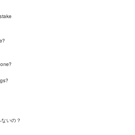
stake
te?
gone?
ngs?
らないの？