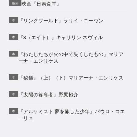
映画『日泰食堂』
映画
『リングワールド』ラリイ・ニーヴン
本
『8（エイト）』キャサリン ネヴィル
本
『わたしたちが火の中で失くしたもの』マリア
本
ーナ・エンリケス
『秘儀』（上）（下）マリアーナ・エンリケス
本
『太陽の簒奪者』野尻抱介
本
『アルケミスト 夢を旅した少年』パウロ・コエ
本
ーリョ