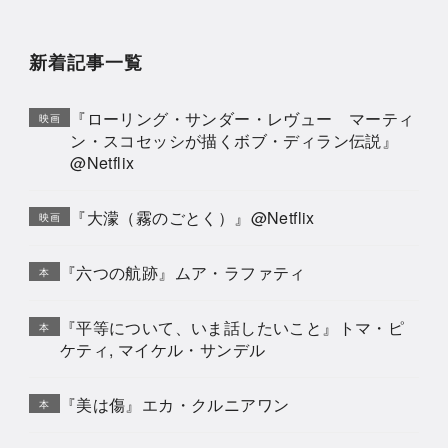
新着記事一覧
『ローリング・サンダー・レヴュー マーティ
映画
ン・スコセッシが描くボブ・ディラン伝説』
@Netflix
『大濛（霧のごとく）』@Netflix
映画
『六つの航跡』ムア・ラファティ
本
『平等について、いま話したいこと』トマ・ピ
本
ケティ, マイケル・サンデル
『美は傷』エカ・クルニアワン
本