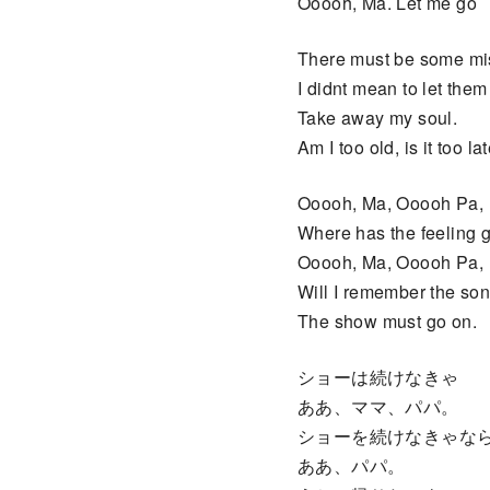
Ooooh, Ma. Let me go
There must be some mi
I didnt mean to let them
Take away my soul.
Am I too old, is it too la
Ooooh, Ma, Ooooh Pa,
Where has the feeling 
Ooooh, Ma, Ooooh Pa,
Will I remember the so
The show must go on.
ショーは続けなきゃ
ああ、ママ、パパ。
ショーを続けなきゃな
ああ、パパ。